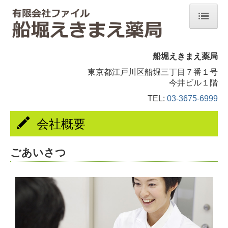
ホーム
船堀えきまえ薬局
当薬局について
東京都江戸川区船堀三丁目７番１号
今井ビル１階
会社概要
TEL:
03-3675-6999
交通案内
会社概要
ジェネリック薬について
ごあいさつ
お薬についてのQ＆A